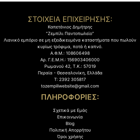
ΣΤΟΙΧΕΙΑ ΕΠΙΧΕΙΡΗΣΗΣ:
Καπετάνιος Δημήτρης
"Ζεμπίλι Παντοπωλείο"
Λιανικό εμπόριο σε μη εξειδικευμένα καταστήματα
που πωλούν
κυρίως τρόφιμα, ποτά ή καπνό.
Α.Φ.Μ.: 108606498
Αρ. Γ.Ε.Μ.Η.: 156903406000
Ρωμανού 42, Τ.Κ.: 57019
Περαία - Θεσσαλονίκη, Ελλάδα
Τ: 2392 305817
tozempiliwebsite@gmail.com
ΠΛΗΡΟΦΟΡΙΕΣ:
Σχετικά με Εμάς
Επικοινωνία
Blog
Πολιτική Απορρήτου
Όροι χρήσης