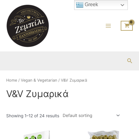
Μετάβαση
Greek
στο
περιεχόμενο
Main
Menu
Ανα
Home
/
Vegan & Vegetarian
/ V&V Ζυμαρικά
V&V Ζυμαρικά
Showing 1–12 of 24 results