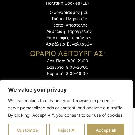
Πολιτική Cookies (ΕΕ)
Ο λογαριασμός μου
Τρόποι Πληρωμής
Τρόποι Αποστολής
Ακύρωση Παραγγελίας
Επιστροφές προϊόντων
Ασφάλεια Συναλλαγών
ΩΡΑΡΙΟ ΛΕΙΤΟΥΡΓΙΑΣ:
Δευ-Παρ: 8:00-21:00
Σαββάτο: 8:00-20:00
Κυριακή: 8:00-16:00
We value your privacy
We use cookies to enhance your browsing experience,
serve personalized ads or content, and analyze our traffic.
By clicking "Accept All", you consent to our use of cookies.
@2023 "Το Ζεμπίλι". Με την επιφύλαξη παντός δικαιώματος
Customize
Reject All
Accept all