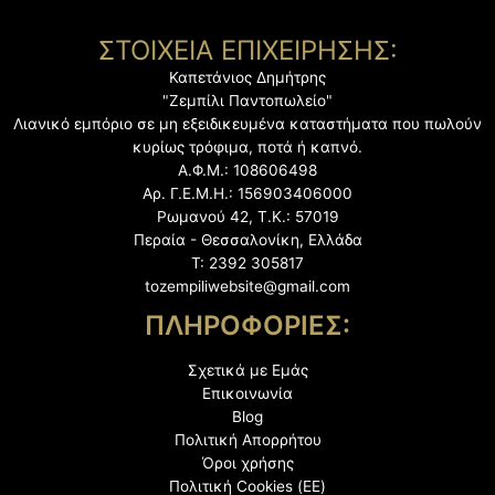
ΣΤΟΙΧΕΙΑ ΕΠΙΧΕΙΡΗΣΗΣ:
Καπετάνιος Δημήτρης
"Ζεμπίλι Παντοπωλείο"
Λιανικό εμπόριο σε μη εξειδικευμένα καταστήματα
που πωλούν
κυρίως τρόφιμα, ποτά ή καπνό.
Α.Φ.Μ.: 108606498
Αρ. Γ.Ε.Μ.Η.: 156903406000
Ρωμανού 42, Τ.Κ.: 57019
Περαία - Θεσσαλονίκη, Ελλάδα
Τ: 2392 305817
tozempiliwebsite@gmail.com
ΠΛΗΡΟΦΟΡΙΕΣ:
Σχετικά με Εμάς
Επικοινωνία
Blog
Πολιτική Απορρήτου
Όροι χρήσης
Πολιτική Cookies (ΕΕ)