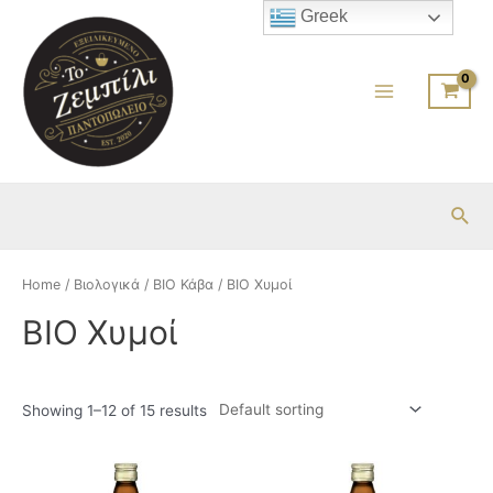
Μετάβαση
Greek
στο
περιεχόμενο
Main
Menu
Ανα
Home
/
Βιολογικά
/
ΒΙΟ Κάβα
/ BIO Χυμοί
BIO Χυμοί
Showing 1–12 of 15 results