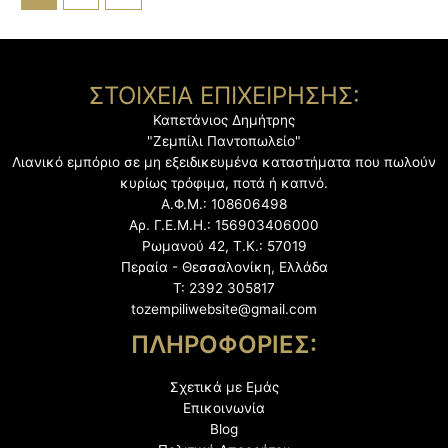
ΣΤΟΙΧΕΙΑ ΕΠΙΧΕΙΡΗΣΗΣ:
Καπετάνιος Δημήτρης
"Ζεμπίλι Παντοπωλείο"
Λιανικό εμπόριο σε μη εξειδικευμένα καταστήματα
που πωλούν
κυρίως τρόφιμα, ποτά ή καπνό.
Α.Φ.Μ.: 108606498
Αρ. Γ.Ε.Μ.Η.: 156903406000
Ρωμανού 42, Τ.Κ.: 57019
Περαία - Θεσσαλονίκη, Ελλάδα
Τ: 2392 305817
tozempiliwebsite@gmail.com
ΠΛΗΡΟΦΟΡΙΕΣ:
Σχετικά με Εμάς
Επικοινωνία
Blog