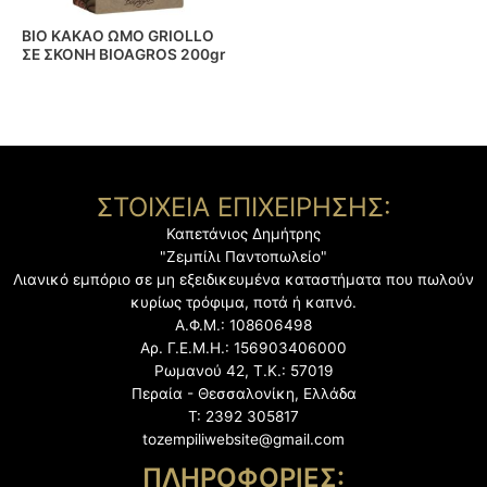
BIO ΚΑΚΑΟ ΩΜΟ GRIOLLO
ΣΕ ΣΚΟΝΗ BIOAGROS 200gr
ΣΤΟΙΧΕΙΑ ΕΠΙΧΕΙΡΗΣΗΣ:
Καπετάνιος Δημήτρης
"Ζεμπίλι Παντοπωλείο"
Λιανικό εμπόριο σε μη εξειδικευμένα καταστήματα
που πωλούν
κυρίως τρόφιμα, ποτά ή καπνό.
Α.Φ.Μ.: 108606498
Αρ. Γ.Ε.Μ.Η.: 156903406000
Ρωμανού 42, Τ.Κ.: 57019
Περαία - Θεσσαλονίκη, Ελλάδα
Τ: 2392 305817
tozempiliwebsite@gmail.com
ΠΛΗΡΟΦΟΡΙΕΣ: