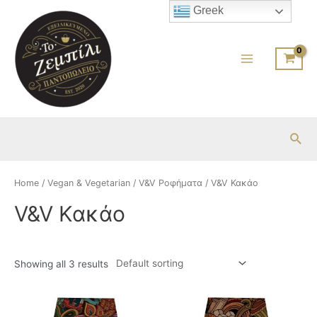
Μετάβαση
Greek
στο
περιεχόμενο
Main
Menu
Ανα
Home
/
Vegan & Vegetarian
/
V&V Ροφήματα
/ V&V Κακάο
V&V Κακάο
Showing all 3 results