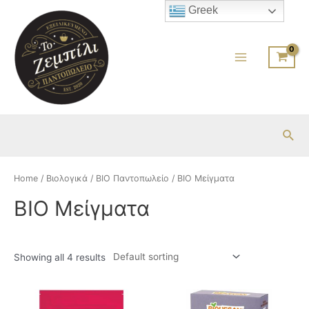
Μετάβαση
Greek
στο
περιεχόμενο
Main
Menu
Ανα
Home
/
Βιολογικά
/
BIO Παντοπωλείο
/ BIO Μείγματα
BIO Μείγματα
Showing all 4 results